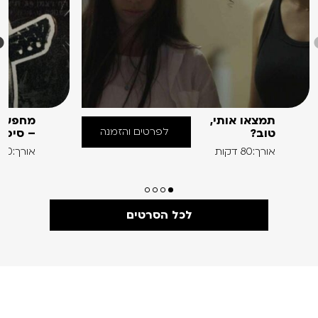
תמצאו אותי,
מחפש א
לפרטים והזמנה
טוב?
– סיפו
אורך:80 דקות
אורך:60 דקות
לכל הסרטים