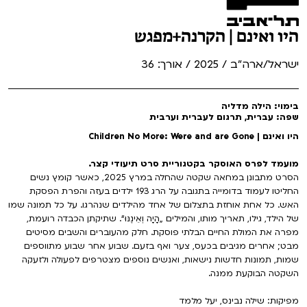
היו ואינם | הקרנה+מפגש
ישראל/ארה"ב / 2025 / אורך: 36
בימוי: הילה מדליה
שפה: עברית, תרגום לעברית וערבית
היו ואינם | Children No More: Were and are Gone
מועמד לפרס האוסקר בקטגוריית סרט תיעודי קצר.
הסרט מתבונן במחאה שקטה שהחלה במרץ 2025, כאשר קומץ נשים
החליטו לעמוד בדומייה בתגובה על הרג 193 ילדים בעזה והפרת הפסקת
האש. כל אחת אוחזת בתצלום של אחד מהילדים שנהרגו. על כל תמונה שמו
של הילד, גילו, תאריך מותו, והמילים „הָיָה וְאֵינֶנּוּ“. שתיקתן הכבדה רועמת,
מפרה את המולת החיים הבלתי פוסקת. חלק מהעוברים והשבים מסיטים
מבט; אחרים מגיבים בכעס, צער ואף בזעם. שבוע אחר שבוע מתווספים
שמות, תמונות חדשות נישאות, ואנשים נוספים מצטרפים לפעולה ולזעקה
השקטה הבוקעת ממנה.
מפיקות: שילה נבינס, יעל מלמד