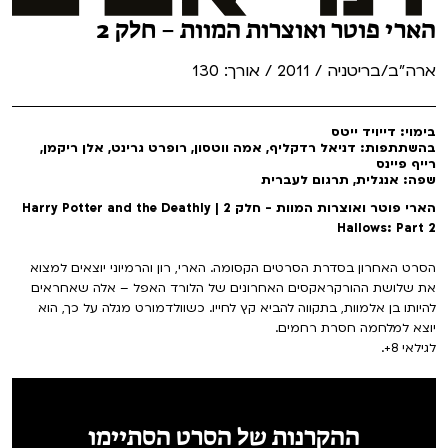
הארי פוטר ואוצרות המוות – חלק 2
ארה"ב/בריטניה / 2011 / אורך: 130
בימוי: דייויד ייטס
בהשתתפות: דניאל רדקליף, אמה ווטסון, רופרט גרינט, אלן ריקמן,
רייף פיינס
שפה: אנגלית, תרגום לעברית
הארי פוטר ואוצרות המוות - חלק 2 | Harry Potter and the Deathly
Hallows: Part 2
הסרט האחרון בסדרת הסרטים הקסומה. הארי, רון והרמיוני יוצאים למצוא
את שלושת ההורקראקסים האחרונים של הלורד האפל – אלה שאחראים
להיותו בן אלמוות, בתקווה להביא קץ לחייו. כשוולדמורט מגלה על כך, הוא
יוצא למלחמה חסרת רחמים.
לגילאי 8+.
ההקרנות של הסרט הסתיימו