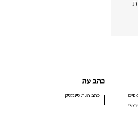
ת
כתב עת
ויים
כתב העת סינמטק
שראלי