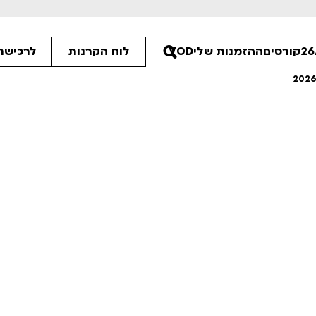
קורסים
ההזמנות שלי
VOD
לוח הקרנות
לרכישת 
00
00
30
ים הלא ידועות
פסטיבל אנימיקס 2026
רטים
לפרטים