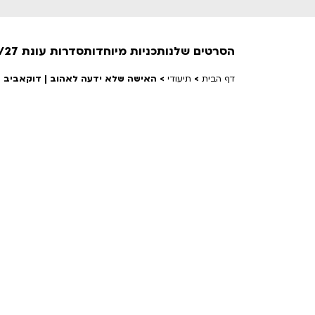
הסרטים שלנו
תכניות מיוחדות
סדרות עונת 26/27
דף הבית
>
תיעודי
>
האישה שלא ידעה לאהוב | דוקאביב 2026
חופשי למנויים
טרום בכורה
חדשים
סרט פלוס
לילדים ולכל המשפחה
הקרנות על פופים
מועדון אנגלית לקטנטנים
מועדון אנגלית לכל המשפחה
הדרכ
ראשון בקולנוע
שלישי בשלייקס
לפ
אפטר בסינמטק