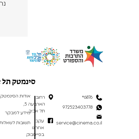
נה
סינמטק תל 
אודות הסינמטק
6876*
רחוב
הארבעה 5,
972523403778
תל אביב
מידע למבקר
עקבו
תשובות לשאלות 
service@cinema.co.il
אחרינו
בפייסבוק