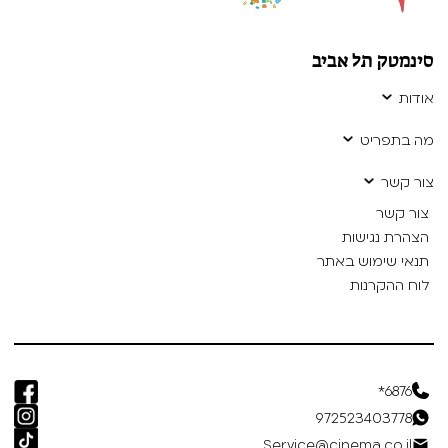
סינמטק תל אביב
אודות
מה בתפריט
צור קשר
צור קשר
הצהרת נגישות
תנאי שימוש באתר
לוח ההקרנות
6876*
972523403778
Service@cinema.co.il