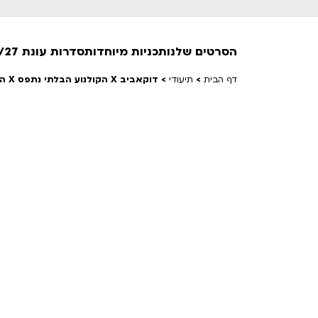
הסרטים שלנו
תכניות מיוחדות
סדרות עונת 26/27
דף הבית
>
תיעודי
>
דוקאביב X הקולנוע הבלתי נתפס X הפורום הדוקומנטרי בישראל | דוקאביב 2026
חופשי למנויים
טרום בכורה
חדשים
סרט פלוס
לילדים ולכל המשפחה
הקרנות על פופים
מועדון אנגלית לקטנטנים
מועדון אנגלית לכל המשפחה
הדרכ
ראשון בקולנוע
שלישי בשלייקס
לפ
אפטר בסינמטק