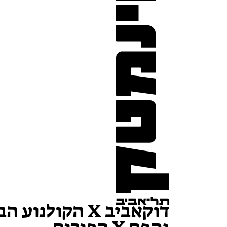
דוקאביב X הקולנוע 