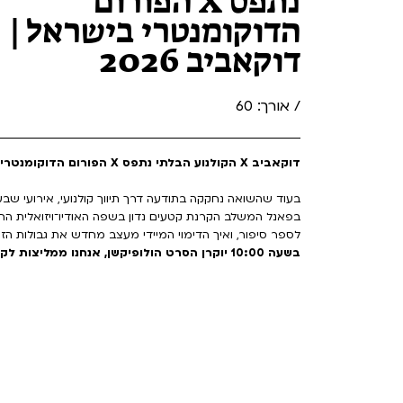
נתפס X הפורום
הדוקומנטרי בישראל |
דוקאביב 2026
/ אורך: 60
דוקאביב X הקולנוע הבלתי נתפס X הפורום הדוקומנטרי בישראל
בעוד שהשואה נחקקה בתודעה דרך תיווך קולנועי, אירועי שב
בפאנל המשלב הקרנת קטעים נדון בשפה האודיו־ויזואלית הח
לספר סיפור, ואיך הדימוי המיידי מעצב מחדש את גבולות הזי
בשעה 10:00 יוקרן הסרט הולופיקשן, אנחנו ממליצות לקהל להגיע לפאנל לאחר הצפייה בסרט.