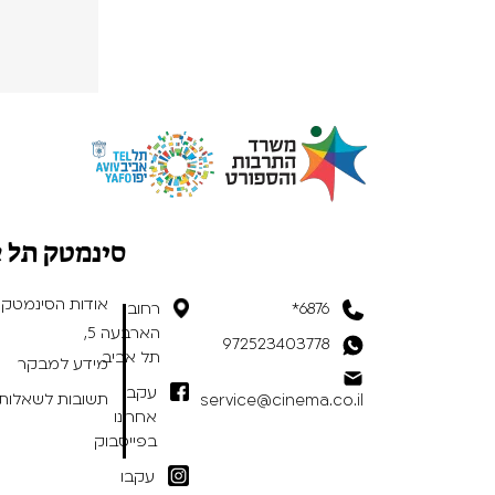
סינמטק תל 
אודות הסינמטק
6876*
רחוב
הארבעה 5,
972523403778
תל אביב
מידע למבקר
עקבו
תשובות לשאלות 
service@cinema.co.il
אחרינו
בפייסבוק
עקבו