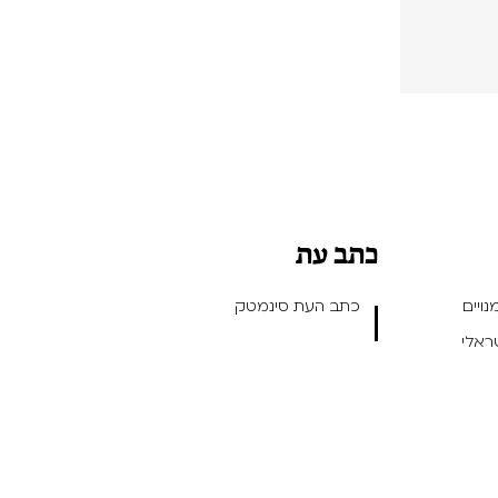
כתב עת
ויים
כתב העת סינמטק
שראלי