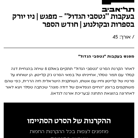
בעקבות "גטסבי הגדול" – מפגש | ניו יורק
בספרות ובקולנוע | חודש הספר
/ אורך: 45
מפגש בעקבות "גטסבי הגדול"
לאחר הקרנת הסרט ״גטסבי הגדול״ תתקיים באולם 6 שיחה בהנחיית דנה
קסלר עם תמר טסלר, אחייניתו של במאי הסרט ג׳ק קלייטון. הן ישוחחו על
סרטיו של קלייטון וחייו עם אשתו, השחקנית הישראלית חיה הררית, כפי שהם
משתקפים ברומן ״החיים הנפלאים של דודה מונה״ שכתבה טסלר ויצא לאור
לאחרונה בהוצאת התחנה (בעריכת אורנה לנדאו).
ההקרנות של הסרט הסתיימו
מוזמנים לצפות בכל ההקרנות החמות