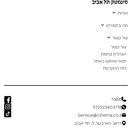
סינמטק תל אביב
אודות
מה בתפריט
צור קשר
צור קשר
הצהרת נגישות
תנאי שימוש באתר
לוח ההקרנות
6876*
972523403778
Service@cinema.co.il
רחוב הארבעה 5, תל אביב