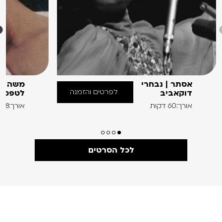
אסתר | נבחרי
משה מז
לפרטים והזמנה
דוקאביב
לטפס ע
אורך:60 דקות
אורך:88 דקות
לכל הסרטים