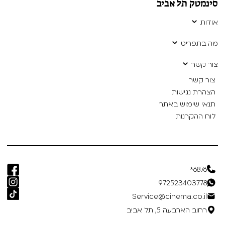
סינמטק תל אביב
אודות
מה בתפריט
צור קשר
צור קשר
הצהרת נגישות
תנאי שימוש באתר
לוח ההקרנות
6876*
972523403778
Service@cinema.co.il
רחוב הארבעה 5, תל אביב