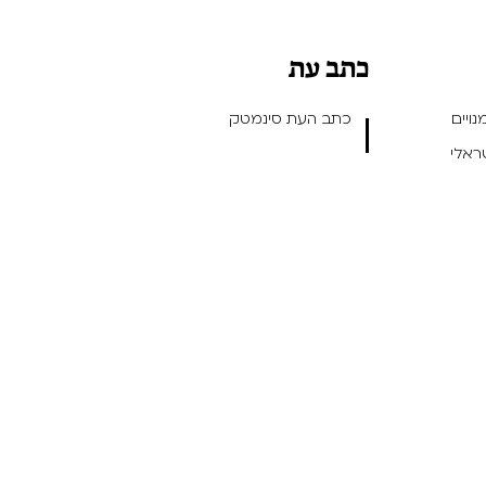
כתב עת
ויים
כתב העת סינמטק
שראלי