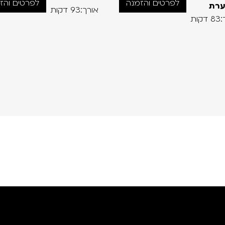
לפרטים והזמנה
לפרטים והז
ערת
אורך:93 דקות
קות