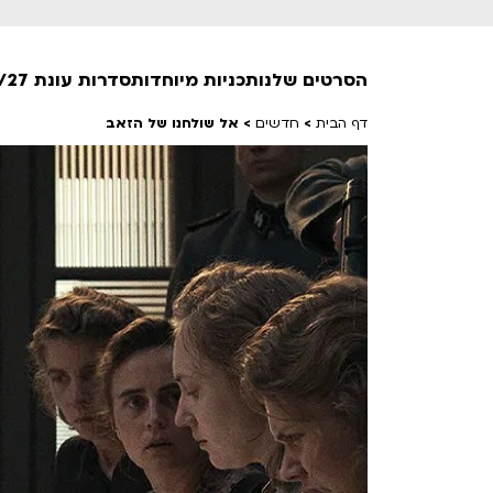
הסרטים שלנו
תכניות מיוחדות
סדרות עונת 26/27
דף הבית
>
חדשים
>
אל שולחנו של הזאב
חופשי למנויים
טרום בכורה
חדשים
סרט פלוס
לילדים ולכל המשפחה
הקרנות על פופים
מועדון אנגלית לקטנטנים
מועדון אנגלית לכל המשפחה
הדרכ
ראשון בקולנוע
שלישי בשלייקס
לפ
אפטר בסינמטק