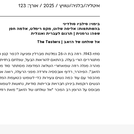
איטליה/בלגיה/שוויץ / 2025 / אורך: 123
בימוי: סילביו סולדיני
בהשתתפות: אליסה שלוט, מקס רימלט, אלמה חסן
שפה: גרמנית | תרגום לעברית ואנגלית
אל שולחנו של הזאב | The Tasters
סתיו 1943. רוזה בת ה-26 נמלטת מברלין ומ
מתגוררים הורי בעלה. בהתאם להוראות הבעל, שנלחם בחזית,
מהרה מגלה רוזה שמאחורי השלווה המדומה מסתתר סוד מצ
הזאב". הפיהרר, רדוף אובססיה וחרדה מפני הרעלה, רואה אוי
מהכפר עם עוד כמה נשים צעירות כדי לשמש כטועמת המזון ש
הנשים רוקמות ביניהן חברויות ובריתות סודיות, נחושות לשמ
מבוסס על הרומן רב המכר "אל שולחנו של הזאב" מאת רוזלה 