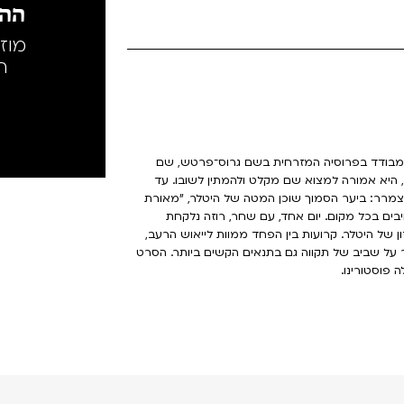
ההק
מוז
ה
גיעה לכפר קטן ומבודד בפרוסיה המזרחית בשם גרוס־פרטש, שם
 היא אמורה למצוא שם מקלט ולהמתין לשובו. עד
מרר: ביער הסמוך שוכן המטה של היטלר, "מאורת
בים בכל מקום. יום אחד, עם שחר, רוזה נלקחת
ל היטלר. קרועות בין הפחד ממוות לייאוש הרעב,
ור על שביב של תקווה גם בתנאים הקשים ביותר. הסרט
פוסטורינו.