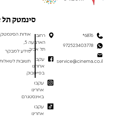
סינמטק תל 
אודות הסינמטק
6876*
רחוב
הארבעה 5,
972523403778
תל אביב
מידע למבקר
עקבו
תשובות לשאלות 
service@cinema.co.il
אחרינו
בפייסבוק
עקבו
אחרינו
באינסטגרם
עקבו
אחרינו
בטיקטוק