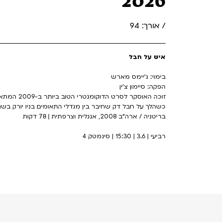
2026
/ אורך: 94
איש על חבל
בימוי: ג'יימס מארש
הפקה: סיימון צ'ין
זוכה האוסקר
כשהלך על חבל דק שחיבר בין מגדלי התאומים בניו יורק בשנת 1974. מבצע בלתי יאמן שהדהים את העולם 
בריטניה / ארה"ב 2008, אנגלית וצרפתית | 78 דקות
רביעי | 3.6 | 15:30 | סינמטק 4