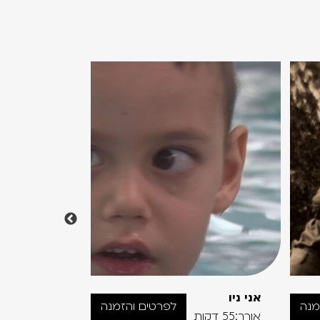
אני ניו
שדה של
מנה
לפרטים והזמנה
סליחה
אורך:55 דקות