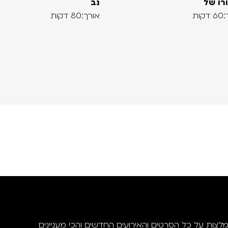
רו של
נב
קות
אורך:80 דקות
מלצות על כל הסרטים והאירועים החדשים והכי מעניינים