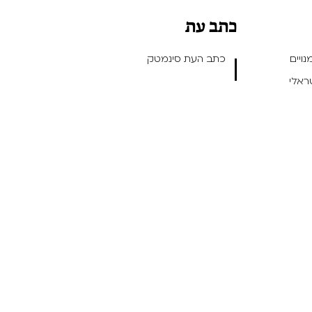
כתב עת
ויים
כתב העת סינמטק
שראלי
ן ועיצוב חווית משתמש -
- תכנות: Outright