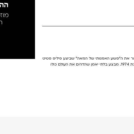
ההק
מוז
ה
 לסרט הדוקומנטרי הטוב ביותר ב-2009 המתאר את ה"פשע האמנותי של המאה" שביצע פיליפ פטיט
כולו