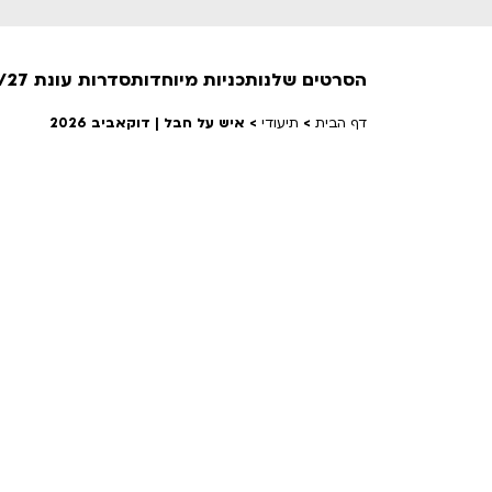
הסרטים שלנו
תכניות מיוחדות
סדרות עונת 26/27
דף הבית
>
תיעודי
>
איש על חבל | דוקאביב 2026
חופשי למנויים
טרום בכורה
חדשים
סרט פלוס
לילדים ולכל המשפחה
הקרנות על פופים
מועדון אנגלית לקטנטנים
מועדון אנגלית לכל המשפחה
הדרכ
ראשון בקולנוע
שלישי בשלייקס
לפ
אפטר בסינמטק