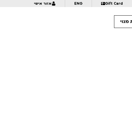
Gift Card
ENG
אזור אישי
מנוי
16:
על סף טירוף | לגילאי 18+ | פסטיבל אנימיקס 2026
16:
להתפרק ולהתחבר מחדש | לגילאי 18+ | פסטיבל אנימיקס 2026
16
7 שנים בטיבט