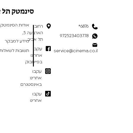
סינמטק תל 
אודות הסינמטק
6876*
רחוב
הארבעה 5,
972523403778
תל אביב
מידע למבקר
עקבו
תשובות לשאלות 
service@cinema.co.il
אחרינו
בפייסבוק
עקבו
אחרינו
באינסטגרם
עקבו
אחרינו
בטיקטוק
תנאי שימוש באתר
/
הצהרת נגישות