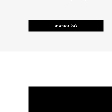
אורך:119 דקות
לכל הסרטים