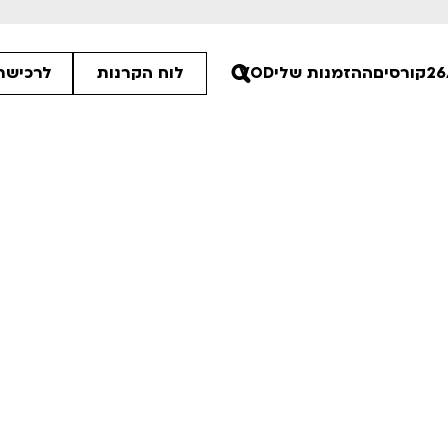
קורסים
ההזמנות שלי
VOD
לוח הקרנות
לרכישת 
00
00
:15
ים הלא ידועות
פסטיבל אנימיקס 2026
רטים
לפרטים