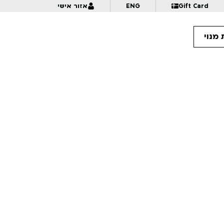
Gift Card
ENG
אזור אישי
מנוי
16
18:30
ערך סנטימנטלי
16:
החלק החסר
17:
תמול שלשום 2026 ב' – מפגש 1