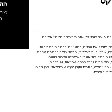
קס
ההק
מוז
ה
 הם עושים שכל כך שונה מיוצרים אחרים? איך הם
ם, יחשוף את הכלים, המנגנונים והבחירות הסיפוריות
, שיצא כעת בעברית, ותכלול צפייה בקטעים מסרטי
לים הסודי של אולפן האנימציה האהוב בעולם.
שימו לב: האירוע נערך בשיתוף איגודי היוצרים וקרנות הקולנוע, והוא פתוח לקהל הרחב. עם זאת, 10 הדקות
 אנימציה, ביוזמת הקרן הקולנוע הישראלי וקרן מקור.
רות והיוצרים.