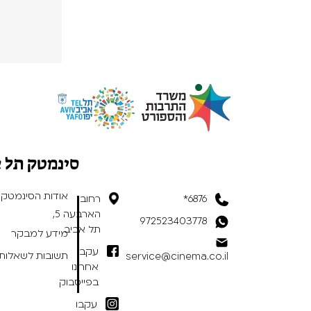
סינמטק תל 
אודות הסינמטק
6876*
רחוב
הארבעה 5,
972523403778
תל אביב
מידע למבקר
עקבו
תשובות לשאלות 
service@cinema.co.il
אחרינו
בפייסבוק
עקבו