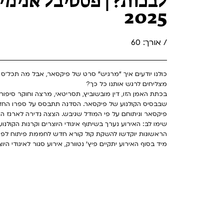
לבכות? | פסטיבל אנימי
2025
/ אורך: 60
כולנו יודעים איך "מרגיש" סרט של פיקסאר, אבל מה תכל׳ס
מצליחים לרגש אותנו כל כך?
בכתת האמן הזו, דין מובשוביץ, תסריטאי, מרצה וחוקר סיפורי
שבבסיס הקולנוע של פיקסאר. הסדנה תתבסס על ספרו החדש
פיקסאר וניתוחם על פי המודל שגיבש. הצצה נדירה לארגז הכ
הראשונות יוקדשו להשקת קול קורא חדש לחממת פיתוח לפיצ'ר
מיד בסוף האירוע יתקיים פיץ' נטוורק, אירוע סגור לאיגודי היוצ