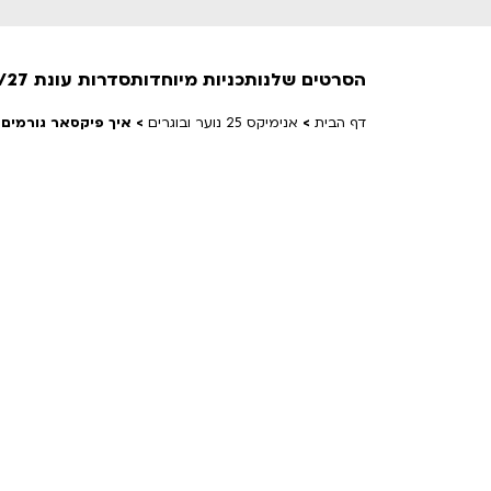
הסרטים שלנו
תכניות מיוחדות
סדרות עונת 26/27
דף הבית
>
אנימיקס 25 נוער ובוגרים
>
איך פיקסאר גורמים לנ
חופשי למנויים
טרום בכורה
חדשים
סרט פלוס
לילדים ולכל המשפחה
הקרנות על פופים
מועדון אנגלית לקטנטנים
מועדון אנגלית לכל המשפחה
הדרכ
ראשון בקולנוע
שלישי בשלייקס
לפ
אפטר בסינמטק