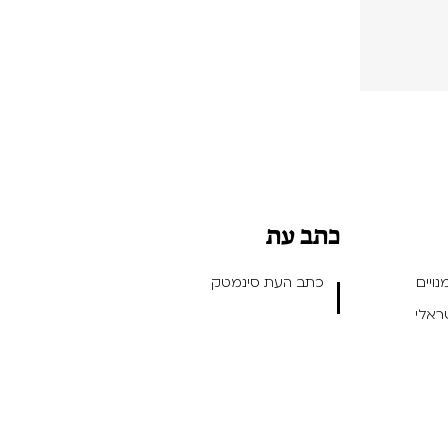
כתב עת
ויים
כתב העת סינמטק
שראלי