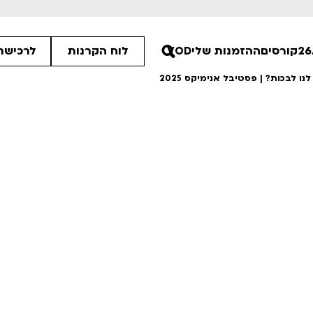
קורסים
ההזמנות שלי
VOD
לוח הקרנות
לרכישת 
ו לבכות? | פסטיבל אנימיקס 2025
:15
30
00
ים הלא ידועות
סיפורי קיץ
רטים
לפרטים