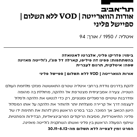
אורות הווארייטה | VOD ללא תשלום |
ספיישל פליני
איטליה / 1950 / אורך: 94
בימוי: פדריקו פליני, אלברטו לאטואדה
בהשתתפות: פפינו דה פיליפו, קארלה דל פוג’ו, ג’ולייטה מאזינה
שפה: איטלקית, תרגום לעברית
אורות הווארייטה | VOD ללא תשלום | ספיישל פליני
להקת בדרנים נודדת ברחבי איטליה שטרם התאוששה מנזקי מלחמת העולם
השנייה. צעירה אמביציוזית מצטרפת אל הלהקה, מחוללת בה מהומה
ומדרבנת שינויים פרסונליים וסגנוניים, רק כדי לנטוש את הלהקה ולסלול
לעצמה דרך אל קריירה מוצלחת יותר ולהותיר את הלהקה על אותו המסלול
הישן הכואב אך המוכר. כבר בסרט הראשון ניתן לזהות את חתימת ידו של
פליני: התיאטרליות, מסיבות הריקודים הפרובינציאליות, הבדידות והפתטיות.
שיתוף הפעולה הראשון בין פליני ואשתו השחקנית ג'ולייטה מאזינה.
הסרט זמין לצפייה ללא תשלום מה-30.11-6.12