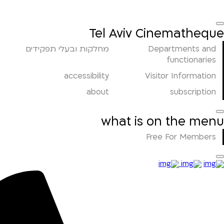
Tel Aviv Cinematheque
Departments and
מחלקות ובעלי תפקידים
functionaries
accessibility
Visitor Information
about
subscription
what is on the menu
Free For Members