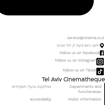
service@cinema.co.il
רחוב הארבעה 5, תל אביב
Follow us on Facebook
Follow us on Instagram
Follow us on Tiktok
Tel Aviv Cinematheque
Departments and
מחלקות ובעלי תפקידים
functionaries
accessibility
Visitor Information