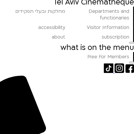
Tel Aviv Cinematheque
Departments and
מחלקות ובעלי תפקידים
functionaries
accessibility
Visitor Information
about
subscription
what is on the menu
Free For Members