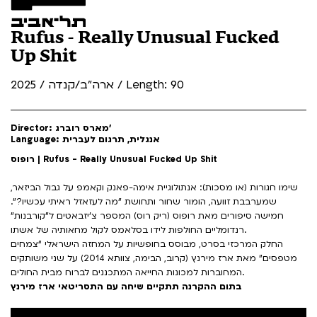
Rufus - Really Unusual Fucked
Up Shit
ארה"ב/קנדה / 2025 / Length: 90
Director: מארס רוברג'
Language: אנגלית, תרגום לעברית
רופוס | Rufus - Really Unusual Fucked Up Shit
שימו חגורות (או מסכות): אנתולוגיית אימה-פאנק וקאמפ על גבול הביזאר,
שמערבבת זוועה, הומור שחור ותחושת "מה לעזאזל ראיתי עכשיו?".
חמישה סיפורים מאת רופוס (ריק רוס) המספר צ'יזבאטים ל"קורבנות"
רנדומליים החולפות לידו בסלאמס לקול מחאותיה של אשתו.
החלק המרכזי בסרט, מבוסס בחופשיות על המחזה הישראלי “צמחים
מטפסים” מאת ארז מירנץ (קרוב, הבימה, צוותא 2014) על שני משותקים
המחוברות למכונות החייאה המתכננים לברוח מבית החולים.
בתום ההקרנה תתקיים שיחה עם התסריטאי ארז מירנץ