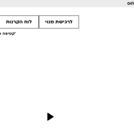
Gif
לרכישת מנוי
לוח הקרנות
קטיפה כחולה | לזכרו של דיוויד לינץ’
2
21
2
מחווה לקוונטין טרנטינו
מחווה לקוונטין 
ls
Details