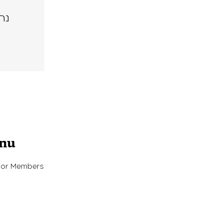
נה
enu
For Members