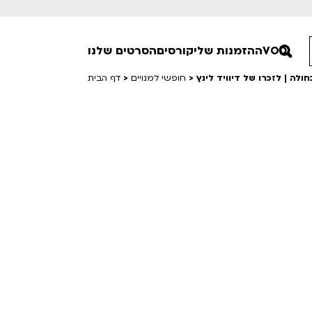
הסרטים שלנו
קורסים
ההזמנות שלי
VOD
דף הבית
>
חופשי למנויים
>
חופשי למנויים
טרום בכורה
סרט פלוס
Lobby Kids
לפי ימים
טרנטינו
Detai