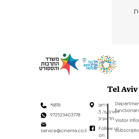
ת
Tel Avi
Departmen
*6876
רחוב
functionar
הארבעה 5,
972523403778
תל אביב
Visitor Inf
Follow us
subscripti
service@cinema.co.il
on