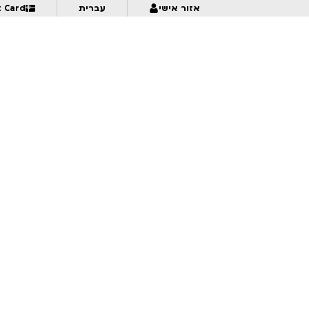
t Card
עברית
אזור אישי
0:30
חגיגת מוזיקה ואנימציה! דני בסן – ככלות הקול והתמונה | לגילאי 18+ | פסטיבל אנימיקס 2026
:15
Valley of Shadows
1:30
מה לעזאזל | לגילאי 18+ | פסטיבל אנימיקס 2026