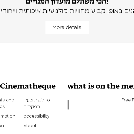
הכי משתלם מועדון המנויים!
נים באופן קבוע מחוויות קולנועיות איכותית וייחודיו
More details
v Cinematheque
what is on the m
ts and
מחלקות ובעלי
Free 
ies
תפקידים
ormation
accessibility
on
about