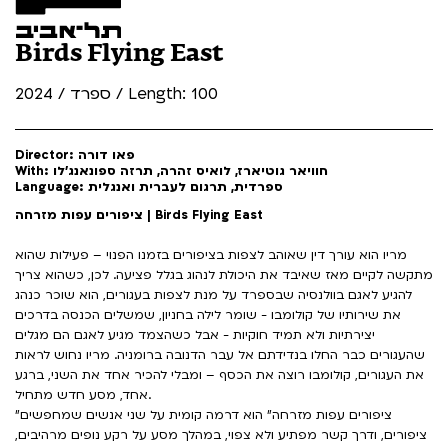
Birds Flying East
ספרד / 2024 / Length: 100
Director: פאו דורה
With: חוויאר גוטיארז, לואיס זהרה, תרזה ספונאנג'לו
Language: ספרדית, תרגום לעברית ואנגלית
ציפורים עפות מזרחה | Birds Flying East
מריו הוא עורך דין שאוהב לצפות בציפורים בזמנו הפנוי – פעילות שהוא
מתקשה לקיים מאז שאיבד את היכולת לנהוג בגלל פציעה. לכן, כשהוא צריך
להגיע לאגם בוולנסיה שבספרד על מנת לצפות בעגורים, הוא שוכר כנהג
את שירותיו של קולומבו - שומר לילה בחניון, שמשלים הכנסה בדרכים
יצירתיות ולא תמיד חוקיות - אבל כשהצמד מגיע לאגם הם מגלים
שהעגורים כבר החלו בנדידתם אל עבר הדנובה ברומניה. מריו נחוש לראות
את העגורים, קולומבו רוצה את הכסף – ומבלי להכיר אחד את השני, ברגע
אחד, מסע חדש מתחיל.
"ציפורים עפות מזרחה" הוא דרמה קומית על שני אנשים שמחפשים
ציפורים, ודרך קשר מפתיע ולא צפוי, במהלך מסע על רקע נופים מרהיבים,