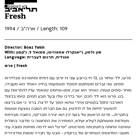
לא לפספס
Fresh
ארה"ב / 1994 / Length: 109
Director: Boaz Yakin
With: שון נלסון, ג'יאנקרלו אספוזיטו, סמואל ל. ג'קסון
Language: אנגלית, תרגום לעברית
פרש | Fresh
פרש, ילד שחור בן ,12 חי ברובע עוני ניו יורקי עם דודתו ומתפרנס מבלדרות
סמים. שני גברים משחקים תפקיד משמעותי בחייו: האחד הוא מעבידו,
סוחר-סמים קשוח. האחר הוא אביו, אמן-שחמט שנאסר עליו להתראות עם
בנו. פרש הוא ילד חכם, ישר בדרכו שלו ובעל מבע תמים. קיומו בג'ונגל
האורבני נתקל בקשיים אחרי שהוא הופך עד לרצח. ברור כי אם ברצונו
להמשיך לחיות אל לו להלשין, גם אם חברתו הטובה נפצעת אנושות
בתקרית... סרטו הראשון של בועז יכין הוא יצירה מבריקה, כתובה מבויימת
מצולמת ומשוחקת לעילא ועילא, המותירה את התחושה כי מדובר בתגלית
שאיננה פחותה בחשיבותה מטרנטינו. "פרש" הוא דרמה סוחפת מגובה עיני
תושבי הסלאמס השחורים של ברוקלין - מבט על חברה מנוונת ומדורדרת