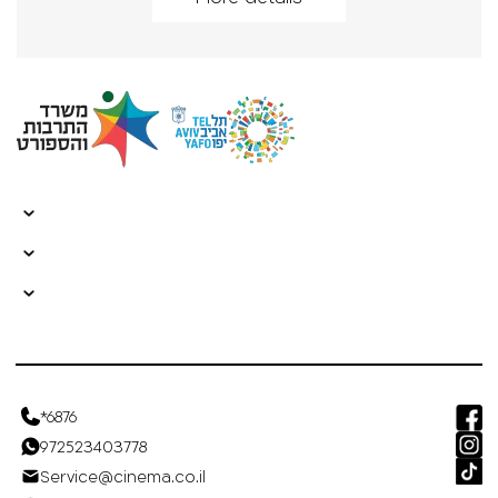
*6876
972523403778
Service@cinema.co.il