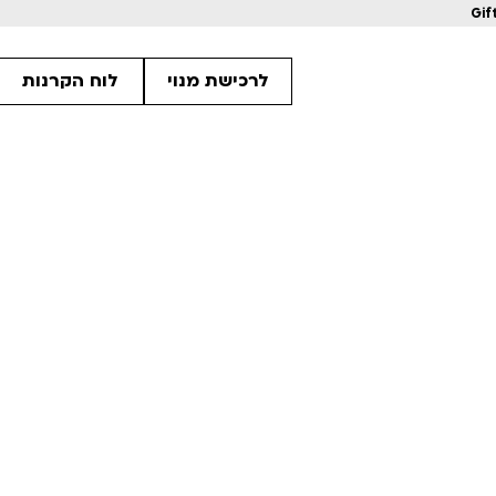
Gif
לרכישת מנוי
לוח הקרנות
1
1
1
מחווה לקוונטין טרנטינו
מחווה לקוונטין 
ls
Details