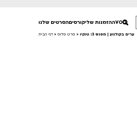
VOD
ההזמנות שלי
קורסים
הסרטים שלנו
ערים בקולנוע | מפגש 3: טוקיו
>
סרט פלוס
>
דף הבית
חופשי למנויים
טרום בכורה
סרט פלוס
Lobby Kids
לפי ימים
טרנטינו
Detai