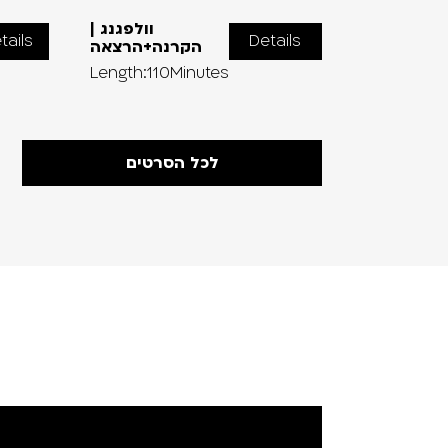
בחזרה
וולפגנג |
tails
Details
הימלאיה |
הקרנה+הרצאה
הקרנה+הר
Length:110Minutes
Length:120
לכל הסרטים