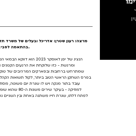
מו
ו
מרצה: רענן שטרן: אדריכל ובעלים של משרד תל
בהתאמה לסביבה ותרבות בארץ ובעולם. מרצה בפורומים ובאקדמיה.
הנציג של יפן לאוסקר 2023 ה
ומרגשת - כזו שלוקחת את הרגעים הקטנים וה
שמתרחש ברחובות ובפארקים המרהיבים של טוקיו
בפרס השחקן הראשי הטוב ביותר, לקול תשואות הקהל. 
עובד בתור מנקה ויש לו שגרת יום פשוטה, מסוד
למוזיקה - בעיקר 
לפתח דלתו, שגרת חייו משתנה באחת ובין השניים 