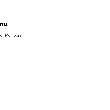
enu
For Members