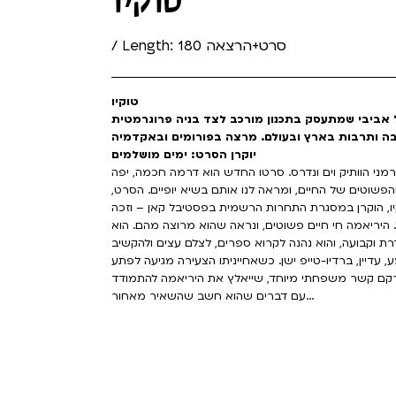
טוקיו
/ Length: 180 סרט+הרצאה
טוקיו
 אביבי שמתעסק בתכנון מורכב לצד בניה פרוגרמטית
יוקרן הסרט: ימים מושלמים
וא דווקא הבמאי הגרמני הוותיק וים ונדרס. סרטו החדש הוא דרמה חכמה, יפה
פשוטים של החיים, ומראה לנו אותם בשיא יופיים. הסרט,
, הוקרן במסגרת התחרות הרשמית בפסטיבל קאן – וזכה
היריאמה חי חיים פשוטים, ונראה שהוא מרוצה מהם. הוא
רת וקבועה, והוא נהנה לקרוא ספרים, לצלם עצים ולהקשיב
שירים משנות ה-80 שהוא שומע, עדיין, ברדיו-טייפ ישן. כשאחייניתו הצעירה מגיעה לפתע
נרקם קשר משפחתי מיוחד, שייאלץ את היריאמה להתמודד
עם דברים שהוא חשב שהשאיר מאחור...