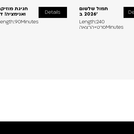
תמול שלשום
חגיגת מוזיק
Details
De
2026 ב’
ואנימציה! ד
Length:90Minutes
Length:240
סרט+הרצאהMinutes