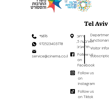
Tel Avi
Departmen
רחוב
*6876
functionar
הארבעה 5,
972523403778
תל אביב
Visitor Inf
Follow us
subscripti
service@cinema.co.il
on
Facebook
Follow us
on
Instagram
Follow us
on Tiktok