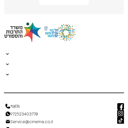
*6876
972523403778
Service@cinema.co.il