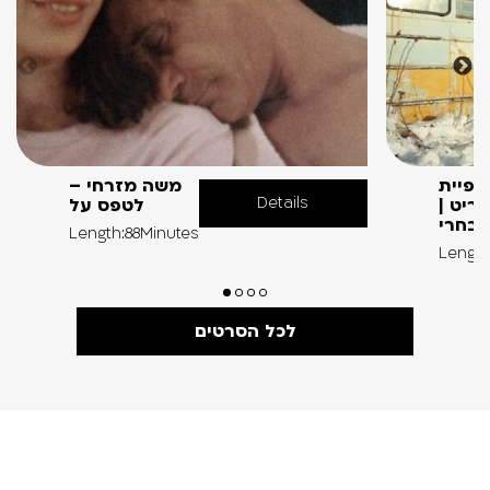
נופיית
משה מזרחי –
Details
ריט |
לטפס על
נבחרי
Length:88Minutes
Length
לכל הסרטים