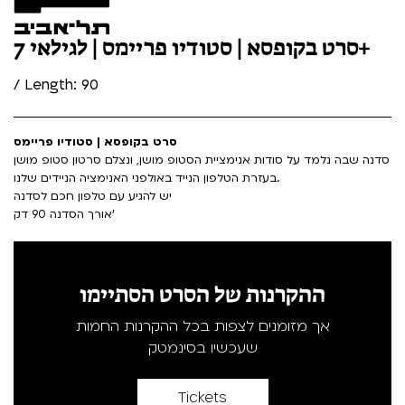
סרט בקופסא | סטודיו פריימס | לגילאי 7+
/ Length: 90
סרט בקופסא | סטודיו פריימס
סדנה שבה נלמד על סודות אנימציית הסטופ מושן, ונצלם סרטון סטופ מושן
בעזרת הטלפון הנייד באולפני האנימציה הניידים שלנו.
יש להגיע עם טלפון חכם לסדנה
אורך הסדנה 90 דק'
ההקרנות של הסרט הסתיימו
אך מזומנים לצפות בכל ההקרנות החמות
שעכשיו בסינמטק
Tickets