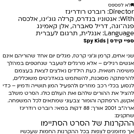
לא לפספס
Director: רוברט רודריגז
With: אנטוניו בנדרס, קרלה גוג’ינו, אלכסה
פנה־וגה, דריל סאברה, אלן קאמינג
Language: אנגלית, תרגום לעברית
ספיי קידס | Spy Kids
שני אחים, קרמן וג'וני קרטז, מגלים יום אחד שהוריהם אינם
אנשים רגילים – אלא מרגלים לשעבר שנחטפים במהלך
משימה חשאית. כעת הילדים נאלצים לצאת בעצמם
להרפתקה מסוכנת, להשתמש בגאדג'טים משוכללים,
לנסוע בכלי רכב מוזרים ולהפעיל המון תושייה ודמיון – כדי
להציל את ההורים שלהם ואת העולם כולו. הסרט משלב
אקשן, הרפתקה והומור צבעוני שמתאים לכל המשפחה.
ארה"ב 2001 אורך: 88 דקות במאי: רוברט רודריגז
שחקנים:
ההקרנות של הסרט הסתיימו
אך מזומנים לצפות בכל ההקרנות החמות שעכשיו