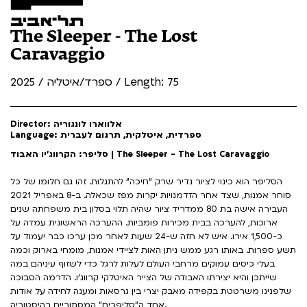
The Sleeper - The Lost
Caravaggio
ספרד/איטליה / 2025 / Length: 75
Director: אלווארו לונגוריה
Language: ספרדית, איטלקית, תרגום לעברית
סליפר: הקרווג'יו האבוד | The Sleeper - The Lost Caravaggio
הסליפר הוא כינוי לציור נדיר שרק "חיכה" להתגלות. זהו גם חלומו של כל
סוחר אמנות, שצד אחר הזדמנויות יקרות מפז שכאלה. ב-8 באפריל 2021
העבירה אישה בת 80 ממדריד ציור שהיה תלוי בסלון בית משפחתה שנים
ארוכות, להערכה בבית מכירות פומביות. ההערכה הראשונית עמדה על
כ-1,500 אירו. איש לא חזה ש-24 שעות לאחר מכן ערכו כבר יעמוד על
תשע ספרות. באותו רגע ממש ניתן האות לציידי אמנות, מומחי בארוק וכמה
בעלי כיסים עמוקים מרחבי העולם לעלות לרגל כדי לשזוף עיניהם במה
שייתכן והיא יצירתו האבודה של הצייר האיטלקי קרווג'ו. הדרמה הסבוכה
שלפנינו משרטטת בקפידה מאבק יצרי בין גרסאות ומענה לחידה על אודות
אחד ה"סליפרים" המסתוריים בהיסטוריה.