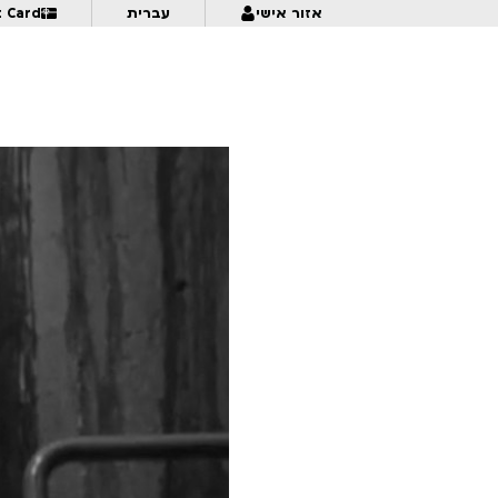
אזור אישי
עברית
t Card
:15
18:30
Sentimental Value
6:30
A Missing Part
תמול שלשום 2026 ב’ – מפגש 1
7:00