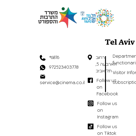
Tel Avi
Departmen
רחוב
*6876
functionar
הארבעה 5,
972523403778
תל אביב
Visitor Inf
Follow us
subscripti
service@cinema.co.il
on
Facebook
Follow us
on
Instagram
Follow us
on Tiktok