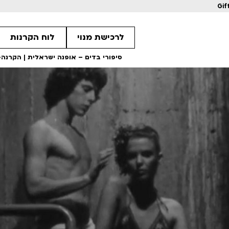
Gif
לרכישת מנוי
לוח הקרנות
סיפורי בדים – אופנה ישראלית | הקרנה+פא
16
1
1
מחווה לקוונטין טרנטינו
מחווה לקוונטין 
ls
Details