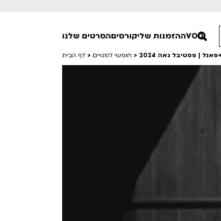
VOD
ההזמנות שלי
קורסים
הסרטים שלנו
נל | פסטיבל גאה 2024
>
חופשי למנויים
>
דף הבית
חופשי למנויים
טרום בכורה
סרט פלוס
Lobby Kids
לפי ימים
טרנטינו
Detai