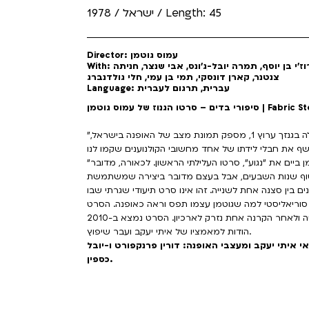
ישראל / 1978 / Length: 45
Director: עמוס גוטמן
With: גדעון אוברזון, פיני לייטרסדורף, לאה גוטליב, רוז'י בן יוסף, תמרה יובל-ג'ונס, אבי שנצר, חניתה
צנטנר, קארן דונסקי, תמי בן עמי, חלי גולדנברג
Language: עברית, תרגום לעברית
טו הגנוז של עמוס גוטמן | Fabric Stories
"סיפורי בדים", סרטו הראשון של עמוס גוטמן, שהתגלה בגנזך ערוץ 1, מספק תמונת מצב של האופנה בישראל,
"סיפורי בדים" הופק ב-1978, חמש שנים לפני שגוטמן ביים את "נגוע", סרטו העלילתי הראשון. לכאורה, מדובר
סוף שנות השבעים, אבל בעצם מדובר ביצירה שמשתמשת
ם בין סצנה אחת לשנייה. זהו אינו סרט תיעודי שגרתי שבו
וריאליסטי למה שגוטמן עצמו תפס וראה כאופנה. הסרט
הייחודי עצבן את ראשי הערוץ הראשון ומבקרי הטלוויזיה ולאחר הקרנה אחת נזרק לארכיון. הסרט נמצא ב-2010
הודות למאמציו של איתי יעקב ועבר שיפוץ.
 איתי יעקב ומעצבי האופנה: דורין פרנקפורט ו-יובל
כספין.