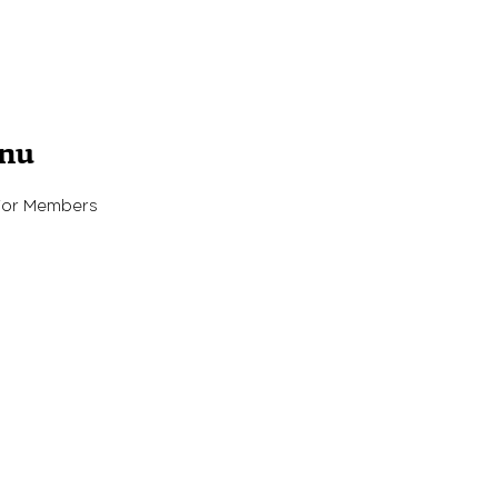
enu
For Members