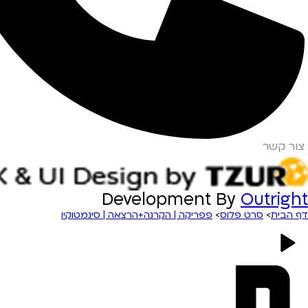
צור קשר
Development By
Outright
דף הבית
>
סרט פלוס
>
פפריקה | הקרנה+הרצאה | סינמטוקיו