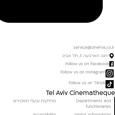
service@cinema.co.il
רחוב הארבעה 5, תל אביב
Follow us on Facebook
Follow us on Instagram
Follow us on Tiktok
Tel Aviv Cinematheque
Departments and
מחלקות ובעלי תפקידים
functionaries
accessibility
Visitor Information