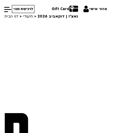
אזור אישי
Gift Card
לרכישת מנוי
נאצ’ז | דוקאביב 2026
>
תיעודי
>
דף הבית
הסרטים שלנו
חופשי למנויים
קורסים
טרום בכורה
סרט פלוס
ההזמנות שלי
Lobby Kids
VOD
לפי ימים
עברית
לאזור האישי