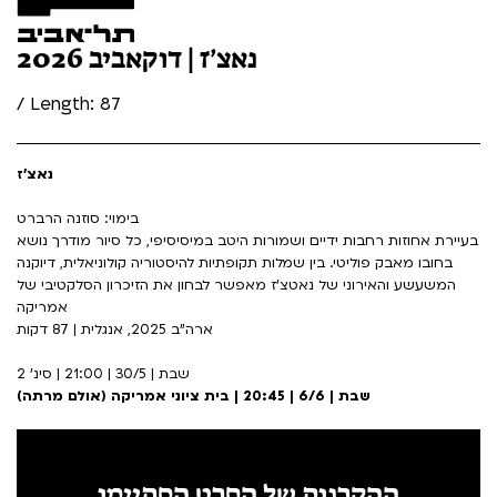
נאצ’ז | דוקאביב 2026
/ Length: 87
נאצ'ז
בימוי: סוזנה הרברט
בעיירת אחוזות רחבות ידיים ושמורות היטב במיסיסיפי, כל סיור מודרך נושא
בחובו מאבק פוליטי. בין שמלות תקופתיות להיסטוריה קולוניאלית, דיוקנה
המשעשע והאירוני של נאטצ'ז מאפשר לבחון את הזיכרון הסלקטיבי של
אמריקה
ארה"ב 2025, אנגלית | 87 דקות
שבת | 30/5 | 21:00 | סינ' 2
שבת | 6/6 | 20:45 | בית ציוני אמריקה (אולם מרתה)
ההקרנות של הסרט הסתיימו