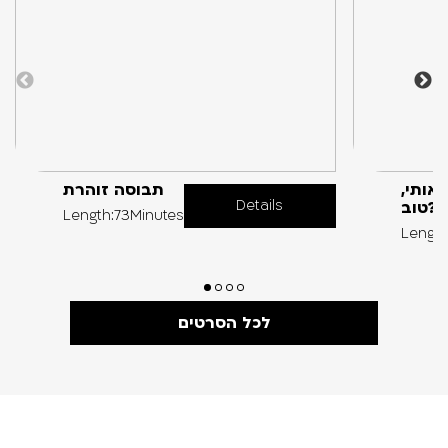
אותי,
תבוסה זוהרת
Details
טוב?
Length:73Minutes
Length
לכל הסרטים