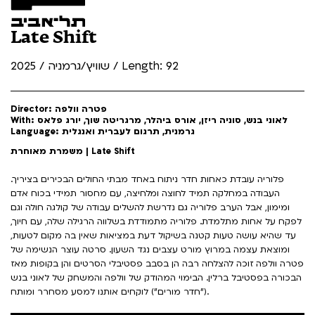
Late Shift
שוויץ/גרמניה / 2025 / Length: 92
Director: פטרה וולפה
With: לאוני בנש, סוניה ריזן, אורס ביהלר, מרגריטה שוך, יורג פלאס
Language: גרמנית, תרגום לעברית ואנגלית
משמרת מאוחרת | Late Shift
פלוריה עובדת כאחות חדר ניתוח באחד מבתי החולים הבכירים בציריך.
העבודה במחלקה תמיד לחוצה ומלחיצה, עם מחסור תמידי בכוח אדם
ומימון, אבל הערב פלוריה גם נדרשת להשלים עבודה של קולגה חולה וגם
לפקח על אחות מתלמדת. פלוריה מתמודדת בשלווה הרגילה שלה, עם חיוך,
עד שהיא עושה טעות קטנה בשיקול דעת במציאות שאין בה מקום לטעות,
ומוצאת עצמה במרוץ מורט עצבים נגד השעון. סרטה עוצר הנשימה של
פטרה וולפה זוכה להצלחה רבה הן בסבב פסטיבלי הסרטים והן בקופות מאז
הבכורה בפסטיבל ברלין. הבימוי המהודק של וולפה והמשחק של לאוני בנש
("חדר מורים") לוקחים אותנו למסע מסחרר ומותח.