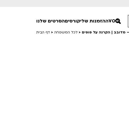
VOD
ההזמנות שלי
קורסים
הסרטים שלנו
>
לכל המשפחה
>
דף הבית
חופשי למנויים
טרום בכורה
סרט פלוס
Lobby Kids
לפי ימים
טרנטינו
Detai