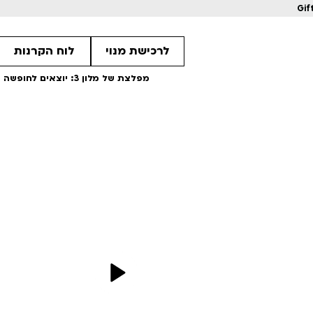
Gif
לרכישת מנוי
לוח הקרנות
מפלצת של מלון 3: יוצאים לחופשה – מדובב | הקרנה על פופים
16
1
1
מחווה לקוונטין טרנטינו
מחווה לקוונטין 
ls
Details