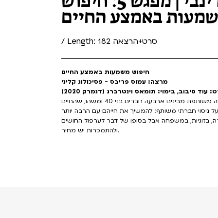
סקנדינבי | מפגש 5: חיפוש
מעות באמצע החיים
/ Length: 182 סרט+הרצאה
חיפוש משמעות באמצע החיים
מרצה: עמוס פריבס - פסיכולוג קליני
: עוד סיבוב, בימוי: תומאס וינטרברג (דנמרק 2020)
זוכה פרס האוסקר לסרט הבינלאומי. במהלך ארוחה משותפת מבינים ארבעה חברים בני 40 ומשהו, שהחיים
ל ניסוי חברתי משותף: להמשיך את חייהם עם הרבה יותר
ה, בזוגיות, במשפחה אבל בסופו של דבר לערפול החושים
ולהתמכרות יש מחיר.