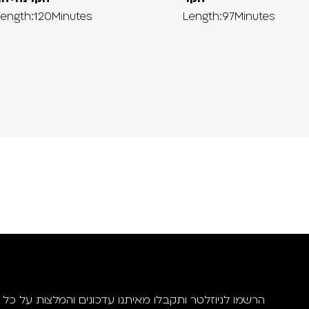
ength:120Minutes
Length:97Minutes
הרשמו לניוזלטר ותקבלו מאיתנו עדכונים והמלצות על כל ה