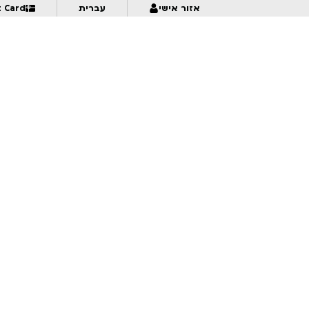
אזור אישי
עברית
t Card
7:00
21:30
Valley of Shadows
:15
Cuz You’re Ugly
שיבושים בתנועה – מקבץ נסיוני בינלאומי | לגילאי 16+ | פסטיבל אנימיקס 2026
7:30