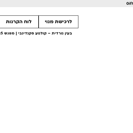
Gif
לרכישת מנוי
לוח הקרנות
בעין נורדית – קולנוע סקנדינבי | מפגש 5: חיפוש משמעות באמצע החיים
1
17
1
מחווה לקוונטין טרנטינו
מחווה לקוונטין 
ls
Details