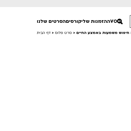
VOD
ההזמנות שלי
קורסים
הסרטים שלנו
>
סרט פלוס
>
דף הבית
חופשי למנויים
טרום בכורה
סרט פלוס
Lobby Kids
לפי ימים
טרנטינו
Detai