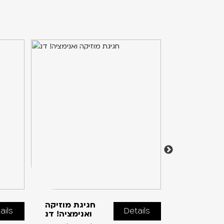
ול שלשום
חגיגת מוזיקה
ails
Details
2026 ב’
ואנימציה! דנ