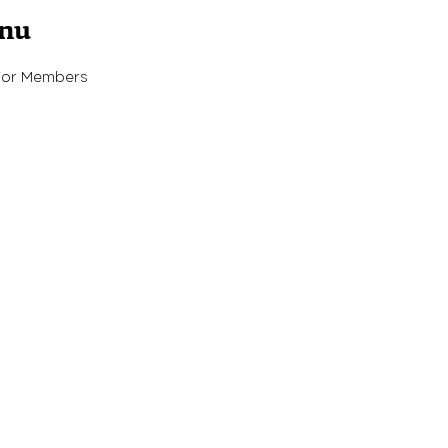
enu
For Members
- תכנות: Outright
אפיון ועיצוב חווית משתמש -