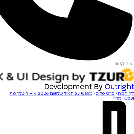
צור קשר
Development By
Outright
דף הבית
>
סרט פלוס
>
מפגש 27 תמול שלשום 2026 א – היטלר מת
ועכשיו מה?