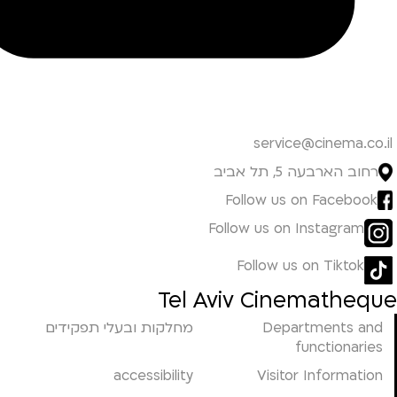
service@cinema.co.il
רחוב הארבעה 5, תל אביב
Follow us on Facebook
Follow us on Instagram
Follow us on Tiktok
Tel Aviv Cinematheque
Departments and
מחלקות ובעלי תפקידים
functionaries
accessibility
Visitor Information