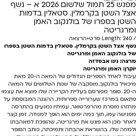
מפגש 25 תמול שלשום 2026 א – נשף
אצל השטן בקרמלין. סטאלין בדמות
השטן בספרו של בולגקוב האמן
ומרגריטה
/ Length: 240 סרט+הרצאה
נשף אצל השטן בקרמלין. סטאלין בדמות השטן בספרו
של בולגקוב האמן ומרגריטה
מרצה: נינו אבסדזה
יוקרן: האמן ומרגריטה
עיבוד לאחד הספרים הגדולים של המאה ה-20 מאת
מיכאיל בולגקוב.מוסקבה של שנות השלושים של המאה
ה-20. סופר מפורסם בעליית הקריירה שלו מוצא את עצמו
פתאום במרכז שערורייה ספרותית. ההצגה המבוססת על
מחזהו מוסרת מהרפרטואר, עמיתיו נמנעים בהתרסה
מפגישה עמו, תוך כמה ימים הוא הופך למנודה. זמן קצר
לאחר מכן הוא פוגש את מרגריטה, שהופכת למאהבתו
ולמוזה שלו. בהשראת אהבתה ותמיכתה, כותב הסופר