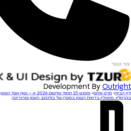
צור קשר
Development By
Outright
דף הבית
>
סרט פלוס
>
מפגש 25 תמול שלשום 2026 א – נשף אצל השטן
בקרמלין. סטאלין בדמות השטן בספרו של בולגקוב האמן ומרגריטה