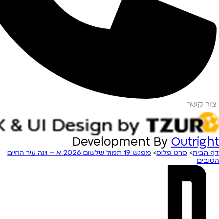
צור קשר
Development By
Outright
מפגש 19 תמול שלשום 2026 א – וינה עיר החיים
>
סרט פלוס
>
דף הבית
הטובים