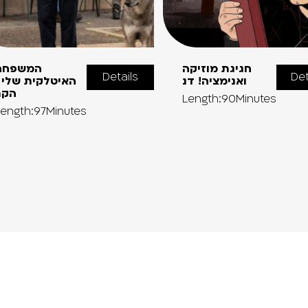
חגיגת מוזיקה
המשפחה
Details
Det
ואנימציה! דנ
האיטלקית שלי 
הקר
Length:90Minutes
ength:97Minutes