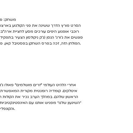
משחק: פיטר
הסרט פורץ הדרך ששינה את פני הקולנוע בארצות 
רוכבי אופנוע היפים עורכים מסע לחציית ארה"ב
פוגשים את ג'ורג' הנסן (ג'ק ניקולסון הצעיר בתפק
הפולחן הזה, זכה בפרס השחקן בפסטיבל קאן. פיטר פונדה שמככב לצידו של הופר גם חתום איתו התסריט.
איטלקים. קומדיה רומנטית מקורית המאפשרת
הראשון שלהם. במהלך הערב נכיר את הקולות ה
״השיגעון שלנו״ מפגיש אותנו עם האינסטינקטיביות,
והקונפליקטים ביניהם. בואו להתאהב ולגלות את ההיגיון בשיגעון שלנו.