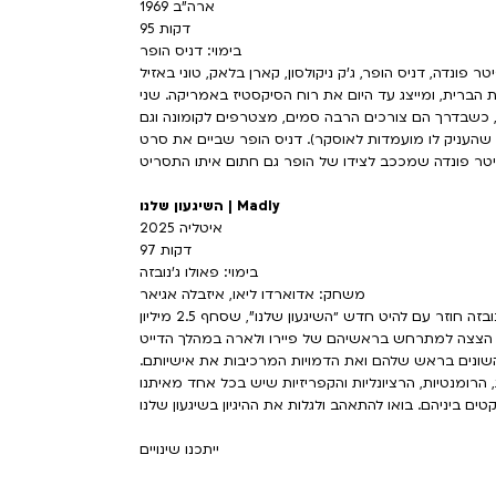
ארה"ב 1969
95 דקות
בימוי: דניס הופר
 פונדה, דניס הופר, ג'ק ניקולסון, קארן בלאק, טוני באזיל
הברית, ומייצג עד היום את רוח הסיקסטיז באמריקה. שני
, כשבדרך הם צורכים הרבה סמים, מצטרפים לקומונה וגם
יד שהעניק לו מועמדות לאוסקר). דניס הופר שביים את סרט
השיגעון שלנו | Madly
איטליה 2025
97 דקות
בימוי: פאולו ג'נובזה
משחק: אדוארדו ליאו, איזבלה אגיאר
אחרי הלהיט העולמי "זרים מושלמים" פאולו ג'נובזה חוזר עם להיט חדש ״השיגעון שלנו", שסחף 2.5 מיליון
 הצצה למתרחש בראשיהם של פיירו ולארה במהלך הדייט
שונים בראש שלהם ואת הדמויות המרכיבות את אישיותם.
 הרומנטיות, הרציונליות והקפריזיות שיש בכל אחד מאיתנו
ייתכנו שינויים