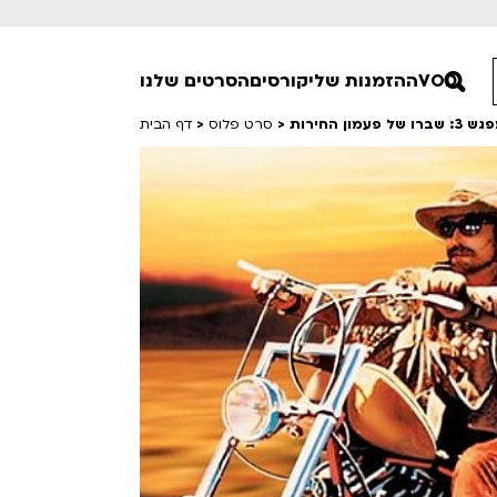
VOD
ההזמנות שלי
קורסים
הסרטים שלנו
ן החירות
>
סרט פלוס
>
דף הבית
חופשי למנויים
טרום בכורה
סרט פלוס
Lobby Kids
לפי ימים
טרנטינו
Detai