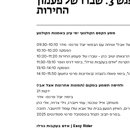
מפגש 3: שברו של פעמון
החירות
מסע הקסם הקולנועי ימי עיון באמנות הקולנוע
ות אצל אבי)" ושיחה עם הבמאי יובל פרנס- מדר
10:10-10:20 הפסקה
10:20-11:20 הרצאתו ישיב כהן - שברו של פעמון החירות
11:30-13:10 הקרנת "אדם בעקבות גורלו", בימוי דניס הופר
13:10-14:10 הפסקה
ון שלנו", בימוי פאולו ג'נובזה (באדיבות סרטי נחשון)
ולחישה תשמע במקום (תמונות אחרונות אצל אבי)
21 דקות
בימוי: יובל פרנס- אדר
משחק: אייל שכטר, עמי ויינברג, נילי צרויה, אלי כהן
ים, האיזון הטעון בבית של אבא שלו עומד להישבר. הזוכה
בפרס חביב הקהל בפסטיבל סרטי סטודנטים 2025.
אדם בעקבות גורלו | Easy Rider