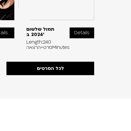
וולפגנג |
תמול שלשום
ails
Details
נה+הרצאה
2026 ב’
Length:240
Length:110
סרט+הרצאהMinutes
לכל הסרטים