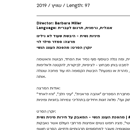
שוויץ / 2019 / Length: 97
Director: Barbara Miller
Language: אנגלית, גרמנית, תרגום לעברית
מיניות נשית - היבשת שעוד לא גילינו
מרצה: סמדר מילר לוי
יוקרן הסרט: מהפכת העונג הנשי
 נזהרת או נמנעת? היבשת הקסומה הזו עוד מחכה שנגלה
אותה.
אודות המרצה:
 מחברת הספרים "אהבה פראנית", "עיני הלב", "והיו לאחד"
יוקרן הסרט:
Female Pl
שי", מציג חמש נשים אמיצות מרחבי העולם אשר נאבקות
וטונומיה מעבר למחסומים תרבותיים ודתיים. הסרט חושף