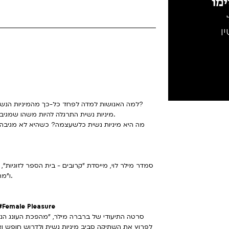
מו
ו
למה האנושות למדה לפחד כל-כך מהמיניות הנשית, ומה נגלה כשסוף סוף נסיר את הפחד, הבושה והאשמה?
מיניות נשית התרגלה להיות משהו שמגיב למבט בוחן מבחוץ - לציפיות, לביקורת, להקטנה ולאלימות.
מה היא מיניות נשית כלשעצמה? כשהיא לא מגיבה,
סמדר מילר לוי, מייסדת "קרובים - בית הספר לזוגיות",
ו"מתוק ועז". מלווה זוגות ויחידים בתהליכי צמיחה בזוגיות ומיניות.
מהפכת העונג הנשי - המאבק על חירות מינית נשית | #easure
סרטה התיעודי של ברברה מילר, "מהפכת העונג הנ
לפרוץ את השתיקה סביב מיניות נשית ולדרוש חופש וא