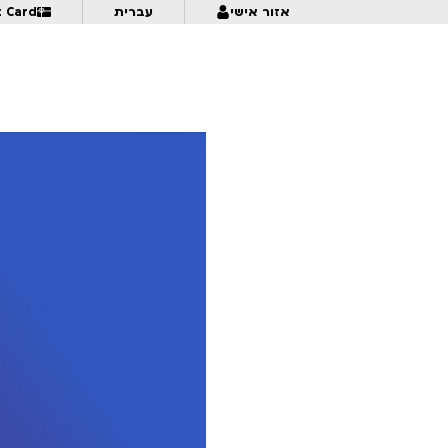
אזור אישי
עברית
t Card
מזווית אחרת – דוקומציה | לגילאי 16+ | פסטיבל אנימיקס 2026
0:30
0:30
Husbands
0:30
Spacetime Chronicles