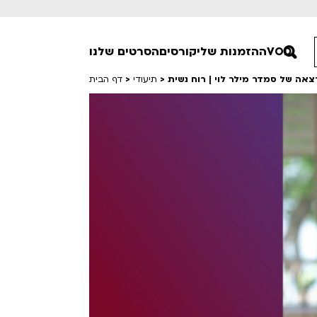
VOD
ההזמנות שלי
קורסים
הסרטים שלנו
צאה של סמדר מילר לוי | רוח נשית
>
תיעודי
>
דף הבית
חופשי למנויים
טרום בכורה
סרט פלוס
Lobby Kids
לפי ימים
טרנטינו
Detai