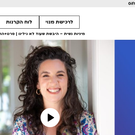
Gif
לרכישת מנוי
לוח הקרנות
מיניות נשית – היבשת שעוד לא גילינו | סרט+הר
2
2
2
מחווה לקוונטין טרנטינו
מחווה לקוונטין 
ls
Details