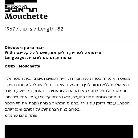
לא לפספס
Mouchette
צרפת / 1967 / Length: 82
Director: רובר ברסון
With: פרנסואה לטרייה, רולאן מונו, שארל לה קליינש
Language: צרפתית, תרגום לעברית
מושט | Mouchette
מושט היא נערה כפרית עניה ובודדה. חייה הקשים נעים בין בית הספר אליו
היא הולכת ללא חדווה לבין ביתה שם היא חייבת לדאוג לכל עבודות הניקיון
והמטבח ולטפל בנוסף באימא החולה ובאחיה. יום אחד, בחורשה, בעודה
תופסת מחסה מפני הסערה, היא נאנסת על ידי על ידי אחד מתושבי
הכפר... עיבוד לרומן של ג'ורג' ברננוס המתאר בצורה נוקבת את חיי הכפר
בפרובינציה הצרפתית, על גסותם ואכזריותם.
עותק פילם 35 מ"מ