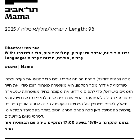
Mama
ישראל/פולין/איטליה / 2025 / Length: 93
Director: אור סיני
With: יבגניה דודינה, ארקדיוש יקוביק, קתז'ינה לוביק, חלי גולדנברג
Language: עברית, פולנית, תרגום לעברית
מאמא | Mama
מילה (יבגניה דודינה) חוזרת הביתה אחרי שנים כדי לפגוש את בעלה ובתה,
סוף־סוף לא דרך מסך הטלפון. היא משאירה מאחור רומן סודי ואת חייה
הזמניים בישראל, כדי לתפוס מחדש את מקומה בחיק משפחתה שנשארה
בכפר עני בפולין. להפתעתה, המציאות בבית שונה לגמרי מזו שדמיינה והיא
תיאלץ להכיר במחירן של הבחירות שעשתה בחייה.הסרט הוקרן בבכורה
עולמית בפסטיבל קאן וזכה בפרס הסרט הטוב ביותר בפסטיבל הבינלאומי
לסרטי נשים בירושלים.
בתום ההקרנה ב-15/8 בשעה 17:00 תתקיים שיחה עם הבמאית אור
סיני: