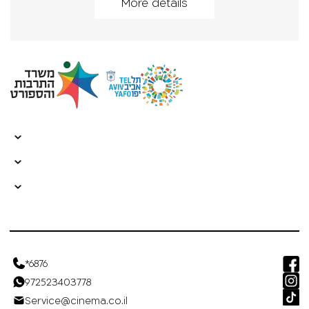
More details
*6876
972523403778
Service@cinema.co.il