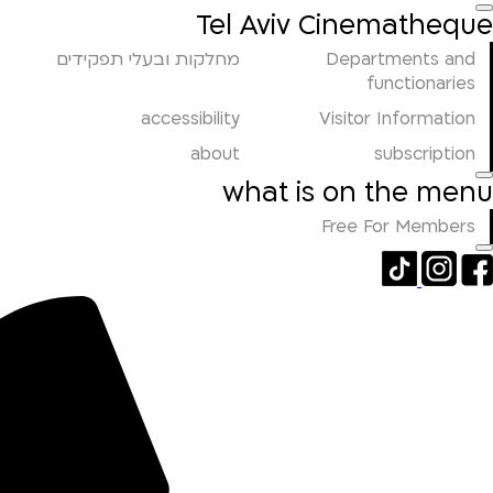
Tel Aviv Cinematheque
Departments and
מחלקות ובעלי תפקידים
functionaries
accessibility
Visitor Information
about
subscription
what is on the menu
Free For Members