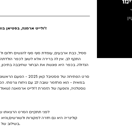
מו
ו
With: ז'ולייט ארמנה, בסטיאן 
ססיל, כבת ארבעים, עומדת סוף סוף להגשים חלום 
התקף לב. אין לה ברירה אלא לשוב לכפר הולדתה
הגדולה. בכפר היא פוגשת את הבחור שחיבבה בתיכון,
סרט הפתיחה של פסטיבל ק
במאית - הוא מחזמר שובה לב עם ניחוח צרפתי. הס
נוסטלגיה, והופעה של הזמרת ז'ולייט ארמאנה (שאו
לפני תתקיים הסרט הרצאתו של ר
קולינריה היא גם חזרה למקורות ולשורשים,והיא 
בשילוב של אוכל ומוסיקה על המסך הגדול, נקנח בקצת מיוזיקל צרפתי.