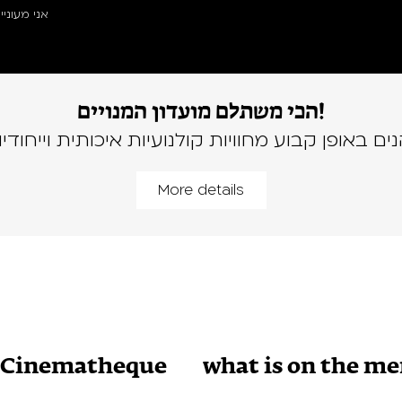
אני מעוני
הכי משתלם מועדון המנויים!
נים באופן קבוע מחוויות קולנועיות איכותית וייחודיו
More details
v Cinematheque
what is on the m