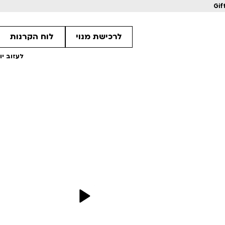
Gif
לרכישת מנוי
לוח הקרנות
לעזוב יו
מחווה לקוונטין טרנטינו
מחווה לקוונטין 
ls
Details