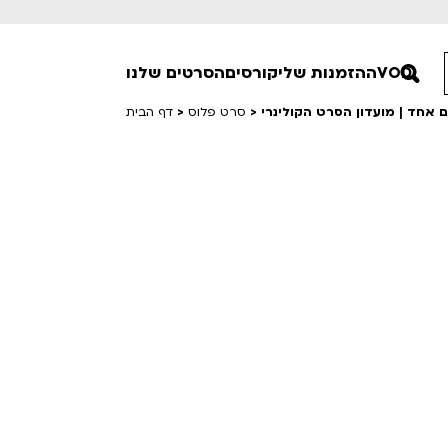
VOD
ההזמנות שלי
קורסים
הסרטים שלנו
ם אחד | מועדון הסרט הקולינרי
>
סרט פלוס
>
דף הבית
חופשי למנויים
טרום בכורה
סרט פלוס
Lobby Kids
לפי ימים
טרנטינו
Detai