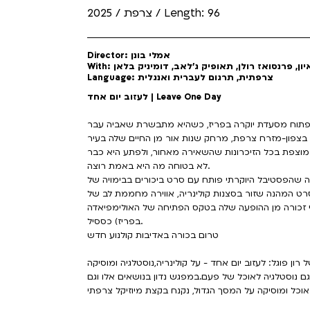
צרפת / 2025 / Length: 96
Director: אמלי בונן
בואיון, פרנסואז רולן, תאופיק ג'לאב, דומיניק בלאן
Language: צרפתית, תרגום לעברית ואנגלית
לעזוב יום אחד | Leave One Day
ולפתוח מסעדת יוקרה בפריז, כשהיא מתבשרת שאביה עבר
 בצפון-מזרח צרפת, מרחק שנות אור מן החיים שלה בעיר
 מוצפת בכל הזיכרונות שהשאירה מאחור, ולפתע היא כבר
לא בטוחה מה היא באמת רוצה.
אן 2025 - הפעם הראשונה שהפסטיבל היוקרתי פותח עם סרט ביכורים בבימויה של
רט המהנה שזור בסצנות קולינריה, אווירה מחממת לב של
לי זכורה מן ההופעה שלה בטקס הפתיחה של האולימפיאדה
בפריז) כססיל.
טרום בכורה באדיבות קולנוע חדש
ון פוגל: לעזוב יום אחד - על קולינריה,נוסטלגיה ומוסיקה
גם נוסטלגיה לאוכל של פעם.במפגש נדון בנושאים אלו וגם