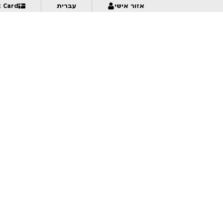
אזור אישי
עברית
t Card