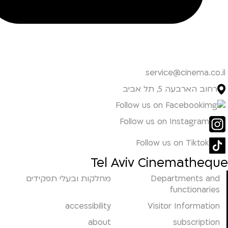
service@cinema.co.il
רחוב הארבעה 5, תל אביב
Follow us on Facebook
Follow us on Instagram
Follow us on Tiktok
Tel Aviv Cinematheque
Departments and
מחלקות ובעלי תפקידים
functionaries
accessibility
Visitor Information
about
subscription