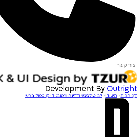
צור קשר
Development By
Outright
דף הבית
>
תיעודי
>
לב טולסטוי ודזיגה ורטוב: דיוקן כפול בראי