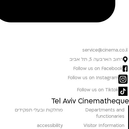
service@cinema.co.il
רחוב הארבעה 5, תל אביב
Follow us on Facebook
Follow us on Instagram
Follow us on Tiktok
Tel Aviv Cinematheque
Departments and
מחלקות ובעלי תפקידים
functionaries
accessibility
Visitor Information