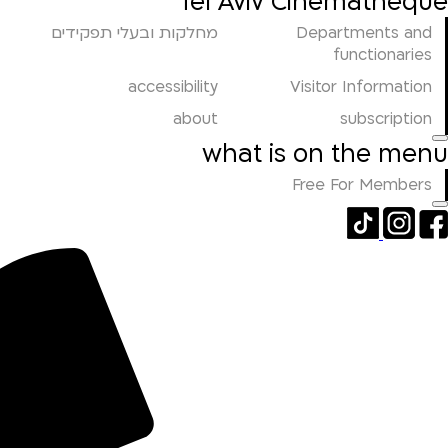
Tel Aviv Cinematheque
Departments and
מחלקות ובעלי תפקידים
functionaries
accessibility
Visitor Information
about
subscription
what is on the menu
Free For Members