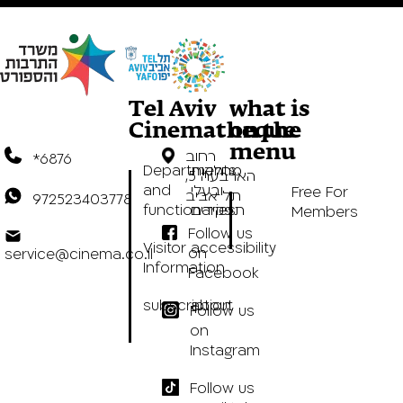
Tel Aviv
what is
Cinematheque
on the
menu
רחוב
*6876
מחלקות
Departments
הארבעה 5,
ובעלי
and
Free For
תל אביב
972523403778
תפקידים
functionaries
Members
Follow us
Visitor
accessibility
on
service@cinema.co.il
Information
Facebook
subscription
about
Follow us
on
Instagram
Follow us