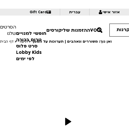
אזור אישי
עברית
Gift Card
הסרטים
קרנות
VOD
ההזמנות שלי
קורסים
חופשי למנויים
שלנו
טרום בכורה
ואן גוך: משוררים ונאהבים | תערוכות על המסך
>
תיעודי
>
דף הבית
סרט פלוס
Lobby Kids
לפי ימים