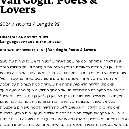
Lovers
בריטניה / 2024 / Length: 92
Director: דיוויד ביקרסטאף
Language: אנגלית, תרגום לעברית
ואן גוך: משוררים ונאהבים | Van Gogh: Poets & Lovers
200 שנה לאחר פתיחתה, וכמאה שנים לאחר שרכשה לראשונה יצירות של
וינסנט ואן גוך, הגלריה הלאומית בלונדון הציגה את תערוכת ואן גוך הגדולה ביותר
שהתקיימה אי פעם בבריטניה - תערוכה של פעם במאה שנה, המגדירה מחדש
את המורשת של אחד האמנים האהובים והמורכבים ביותר בהיסטוריה של
האמנות. הגלריה הלאומית פתחה את שעריה ליוזמת תערוכות על המסך,
שמביאה את התערוכה ההיסטורית הזו אל המסך הגדול, ומציעה מבט מעמיק על
חייו, תשוקותיו והיצירתיות פורצת הדרך של ואן גוך. "ואן גוך: משוררים ונאהבים"
צולל אל שנותיו המכוננות של ואן גוך בדרום צרפת, תקופה בה עבר סגנונו
האמנותי שינוי רדיקלי והוא נשאב לתשוקה חדשה: לספר סיפורים באמצעות
ציוריו. הוא הפך את העולם סביבו למרחבים אידיאליים, עשירים בצבע ובדמויות
מלאות סמליות. משוררים ונאהבים מילאו את דמיונו; כל מה שעשה בדרום צרפת
נבע מהאובססיה הזו. במידה מסוימת, זו גם הייתה אחת הסיבות לקריסתו הנפשית