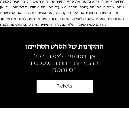
הידועה - אך היא לא בלמה את פרץ ההשראה, והוא המשיך ליצור יצירת מופת
אחר יצירת מופת. התערוכה והסרט מציעים פרשנות מחודשת לסיפורו של ואן
גוך - פרשנות החוגגת את האינטלקט שלו, את עומק רגשותיו, ואת החדשנות
האמנותית הנועזת שהביא לעולם. המבקרים והצופים מוזמנים לגלות את ואן גוך
לא רק כגאון מיוסר, אלא כבעל חזון ששינה את עולם האמנות לנצח.
ההקרנות של הסרט הסתיימו
אך מזומנים לצפות בכל
ההקרנות החמות שעכשיו
בסינמטק
Tickets