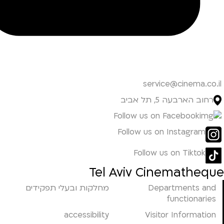
service@cinema.co.il
רחוב הארבעה 5, תל אביב
Follow us on Facebook
Follow us on Instagram
Follow us on Tiktok
Tel Aviv Cinematheque
Departments and
מחלקות ובעלי תפקידים
functionaries
accessibility
Visitor Information