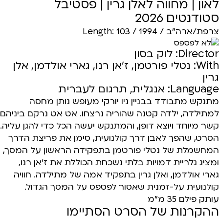
לאון | מחווה לאלן גרין | פסטיבל
סטודנטים 2026
צרפת/ארה"ב / 1994 / Length: 103
לא לפספס
Director: לוק בסון
With: נטלי פורטמן, ז'אן רנו, גארי אולדמן, אלן
גרין
Language: אנגלית, תרגום לעברית
מתנקש מתבודד בבניין ניו יורקי מעופש נותן מחסה
למתילדה, ילדה קטנה שהוריה נרצחו. אט אט נרקם ביניהם
קשר מיוחד ויוצא דופן, והמתנקש יעשה הכל כדי להגן עליה.
הסרט, שהפך לאבן דרך קולנועית, סימן את פריצת הדרך
המחשמלת של נטלי פורטמן בתפקידה הראשון על המסך,
ומציג גלריית דמויות בלתי נשכחת הכוללת את ז'אן רנו,
גארי אולדמן, ואלן גרין בתפקיד אמה של מתילדה. חוויה
קולנועית על-זמנית שאסור לפספס על המסך הגדול.
עותק פילם 35 מ"מ
ההקרנות של הסרט הסתיימו