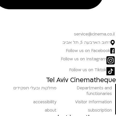
service@cinema.co.il
רחוב הארבעה 5, תל אביב
Follow us on Facebook
Follow us on Instagram
Follow us on Tiktok
Tel Aviv Cinematheque
Departments and
מחלקות ובעלי תפקידים
functionaries
accessibility
Visitor Information
about
subscription