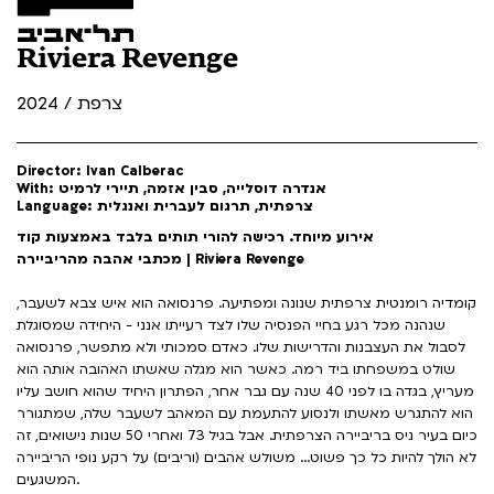
Riviera Revenge
צרפת / 2024
Director: Ivan Calberac
With: אנדרה דוסלייה, סבין אזמה, תיירי לרמיט
Language: צרפתית, תרגום לעברית ואנגלית
אירוע מיוחד. רכישה להורי תותים בלבד באמצעות קוד
מכתבי אהבה מהריביירה | Riviera Revenge
קומדיה רומנטית צרפתית שנונה ומפתיעה. פרנסואה הוא איש צבא לשעבר,
שנהנה מכל רגע בחיי הפנסיה שלו לצד רעייתו אנני - היחידה שמסוגלת
לסבול את העצבנות והדרישות שלו. כאדם סמכותי ולא מתפשר, פרנסואה
שולט במשפחתו ביד רמה. כאשר הוא מגלה שאשתו האהובה אותה הוא
מעריץ, בגדה בו לפני 40 שנה עם גבר אחר, הפתרון היחיד שהוא חושב עליו
הוא להתגרש מאשתו ולנסוע להתעמת עם המאהב לשעבר שלה, שמתגורר
כיום בעיר ניס בריביירה הצרפתית. אבל בגיל 73 ואחרי 50 שנות נישואים, זה
לא הולך להיות כל כך פשוט... משולש אהבים (וריבים) על רקע נופי הריביירה
המשגעים.