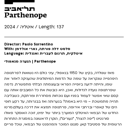
Parthenope
איטליה / 2024 / Length: 137
Director: Paolo Sorrentino
With: סלסט דלה פורתה, גארי אולדמן
Language: איטלקית, תרגום לעברית ואנגלית
הנערה מנאפולי | Parthenope
מאז שנולדה, בקיץ של 1950 בנאפולי, עיני כולם היו נשואות לפרתנופה
היפהפייה שנקראה על שמה של הדמות המיתולוגית שהעניקה לאזור את
שמו, והייתה ידועה ביופייה הפראי ובעוצמתה הבלתי מתפשרת. נדמה
שפרתנופה נועדה לגדולות, ואכן, היא כובשת את כל הסובבים אותה עם
קסם שאי אפשר לעמוד בפניו ועם נוכחות מסחררת ומרתקת, כשבליבה
תהייה מתמשכת – מי היא באמת? בנערותה ואז בבגרותה, על רקע חופי
הים של קאפרי וברחבי אירופה, פרתנופה תמצא את דרכה בעולם.סרטו
החדש של הבמאי האיטלקי המוערך ביותר של ימינו, זוכה האוסקר פאולו
סורנטינו ("יפה לנצח", "נעורים"), הוקרן לראשונה במסגרת התחרות
הרשמית של פסטיבל קאן. סגנונו המוכר והמהפנט של הבמאי, שכל פריים