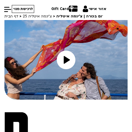
אזור אישי
Gift Card
לרכישת מנוי
ה מנאפולי | טרום בכורה | צ’ינמה איטליה
>
צ'ינמה איטליה 25
>
דף הבית
הסרטים שלנו
חופשי למנויים
קורסים
טרום בכורה
סרט פלוס
ההזמנות שלי
Lobby Kids
VOD
לפי ימים
עברית
לאזור האישי