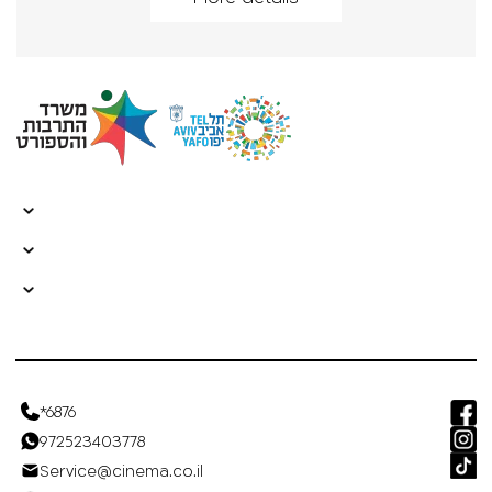
*6876
972523403778
Service@cinema.co.il