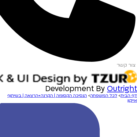
צור קשר
Development By
Outright
דף הבית
>
לכל המשפחה
>
הנסיכה הקסומה | הקרנה+הרצאה | בשיתוף
אייקון